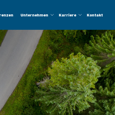
renzen
Unternehmen
Karriere
Kontakt
ung
linghöfe
ALOG
Zertifikate
Müll-App
WFLWR