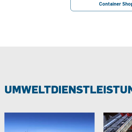
Container Sho
UMWELT
DIENSTLEISTU