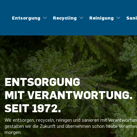
Entsorgung
Recycling
Reinigung
San
Abfallentsorgung
Aufbereitung gefährlicher Abfälle
Industriereinigung
Brandschadensanierung
Ansprechpartner
Offene Stellen
Berufe
Geschichte
Baustellenentsorgung
Lüftungsreinigung
Wasserschadensanierung
Lehre
Biogene Abfälle
Infofolder
Veranstaltungen
Ölabscheiderr
Container
Press
H
ENTSORGUNG
MIT VERANTWORTUNG.
SEIT 1972.
Wir entsorgen, recyceln, reinigen und sanieren mit Verantwortu
gestalten wir die Zukunft und übernehmen schon heute Verantwo
morgen.