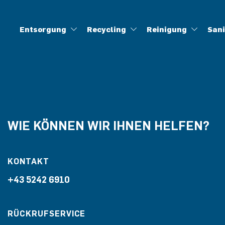
Entsorgung
Recycling
Reinigung
San
Abfallentsorgung
Aufbereitung gefährlicher Abfälle
Industriereinigung
Brandschadensanierung
Ansprechpartner
Offene Stellen
Berufe
Geschichte
Baustellenentsorgung
Lüftungsreinigung
Wasserschadensanierung
Lehre
Biogene Abfälle
Infofolder
Veranstaltungen
Ölabscheiderr
Container
Press
H
WIE KÖNNEN WIR IHNEN HELFEN?
KONTAKT
+43 5242 6910
RÜCKRUFSERVICE