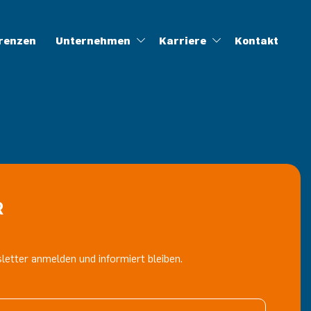
renzen
Unternehmen
Karriere
Kontakt
ung
linghöfe
ALOG
Zertifikate
Müll-App
WFLWR
R
etter anmelden und informiert bleiben.