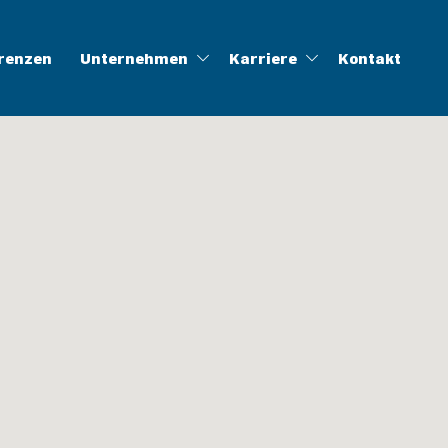
renzen
Unternehmen
Karriere
Kontakt
ung
linghöfe
ALOG
Zertifikate
Müll-App
WFLWR