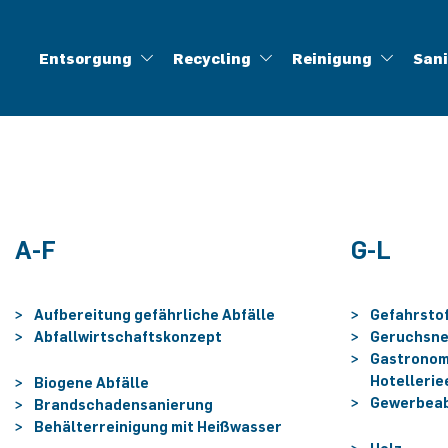
Entsorgung
Recycling
Reinigung
San
Abfallentsorgung
Aufbereitung gefährlicher Abfälle
Industriereinigung
Brandschadensanierung
Ansprechpartner
Offene Stellen
Berufe
Geschichte
Baustellenentsorgung
Lüftungsreinigung
Wasserschadensanierung
Lehre
Biogene Abfälle
Infofolder
Veranstaltungen
Ölabscheiderr
Container
Press
H
A-F
G-L
Aufbereitung gefährliche Abfälle
Gefahrsto
Abfallwirtschaftskonzept
Geruchsne
Gastronom
Hotelleri
Biogene Abfälle
Gewerbeab
Brandschadensanierung
Behälterreinigung mit Heißwasser