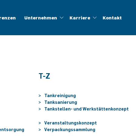
renzen
Unternehmen
Karriere
Kontakt
ung
linghöfe
ALOG
Zertifikate
Müll-App
WFLWR
T-Z
Tankreinigung
Tanksanierung
Tankstellen- und Werkstättenkonzept
Veranstaltungskonzept
rentsorgung
Verpackungssammlung