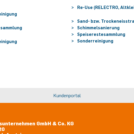
Re-Use (RELECTRO, Altkle
einigung
Sand- bzw. Trockeneisstr
fsammlung
Schimmelsanierung
Speiserestesammlung
Sonderreinigung
einigung
Kundenportal
sunternehmen GmbH & Co. KG
20