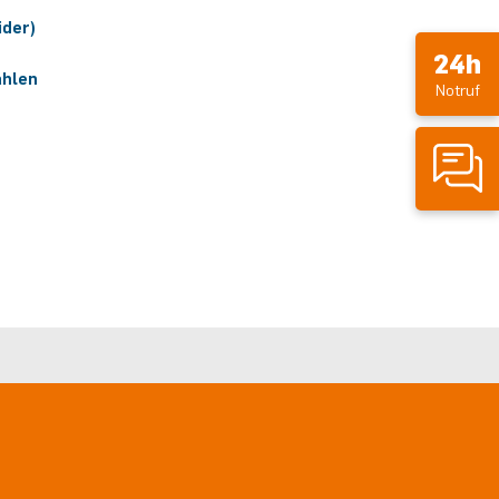
ider)
24h
ahlen
Notruf