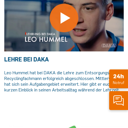
LEHRE BEI DAKA
Leo Hummel hat bei DAKA die Lehre zum Entsorgungs- &
24h
Recyclingfachmann erfolgreich abgeschlossen. Mittlerweile
Notruf
hat sich sein Aufgabengebiet erweitert. Hier gibt er euch einen
kurzen Einblick in seinen Arbeitsalltag während der Lehrzeit.