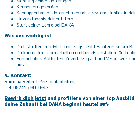
Sichtung deiner Unterlagen
Kennenlerngespräch
Schnuppertag im Unternehmen mit direktem Einblick in de
Einverständnis deiner Eltern
Start deiner Lehre bei DAKA
Was uns wichtig ist:
Du bist offen, motiviert und zeigst echtes Interesse am Be
Du kannst im Team arbeiten und begeisterst dich für Tec
Freundliches Auftreten, Zuverlässigkeit und Verantwortu
aus
📞 Kontakt:
Ramona Reiter | Personalabteilung
Tel. 05242 / 6910‑43
Bewirb dich jetzt
und profitiere von einer top Ausbil
deine Zukunft bei DAKA beginnt heute! 🚛🔧