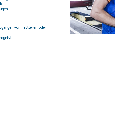
ik
eugen
abgänger von mittleren oder
amgeist