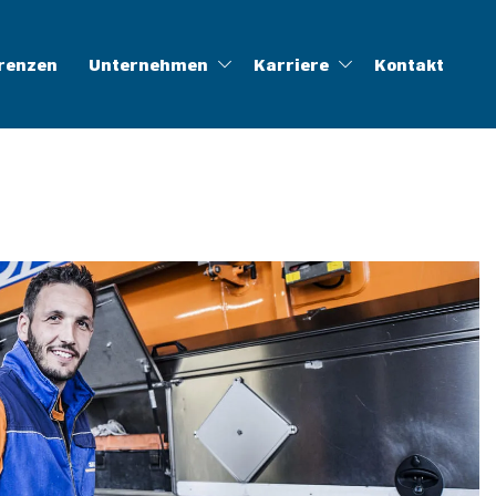
renzen
Unternehmen
Karriere
Kontakt
ung
linghöfe
ALOG
Zertifikate
Müll-App
WFLWR