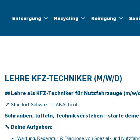
Entsorgung
Recycling
Reinigung
San
Abfallentsorgung
Aufbereitung gefährlicher Abfälle
Industriereinigung
Brandschadensanierung
Ansprechpartner
Offene Stellen
Berufe
Geschichte
Baustellenentsorgung
Lüftungsreinigung
Wasserschadensanierung
Lehre
Biogene Abfälle
Infofolder
Veranstaltungen
Ölabscheiderr
Container
Press
H
LEHRE KFZ-TECHNIKER (M/W/D)
🚛 Lehre als KFZ-Techniker für Nutzfahrzeuge (m/w/
📍 Standort Schwaz – DAKA Tirol
Schrauben, tüfteln, Technik verstehen – starte deine
🔧 Deine Aufgaben:
Wartung, Reparatur & Diagnose von Spezial- und Nutzfah