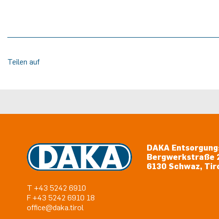
Teilen auf
DAKA Entsorgung
Bergwerkstraße 
6130 Schwaz, Tiro
T +43 5242 6910
F +43 5242 6910 18
office@daka.tirol