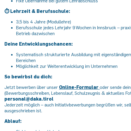
Fixe Übernahme bei gutem Lehrabschluss
⏱ Lehrzeit & Berufsschule:
3,5 bis 4 Jahre (Modullehre)
Berufsschule jedes Lehrjahr 9 Wochen in Innsbruck – prax
Betrieb dazwischen
Deine Entwicklungschancen:
Systematisch strukturierte Ausbildung mit eigenständige
Bereichen
Möglichkeit zur Weiterentwicklung im Unternehmen
So bewirbst du dich:
Jetzt bewerben über unser
Online-Formular
oder sende dein
(Bewerbungsschreiben, Lebenslauf, Schulzeugnis & aktuelles Foto
personal@daka.tirol
Jederzeit möglich – auch Initiativbewerbungen begrüßen wir, sel
ausgeschrieben ist.
Ablauf: