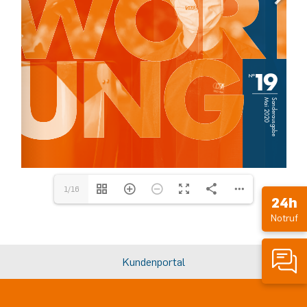
Co. KG, Bergwerkstraße 20, 6130 Schwaz, 
www.daka.tirol
 | Redaktion: Sabrina Zitterbart | Beiträge: 
Frischauf, Adobe Stock, Shutterstock, EXPA Pictures Johann Groder 
office@expa.at
 | Gestaltung: Die 
1/16
24h
Notruf
Kundenportal